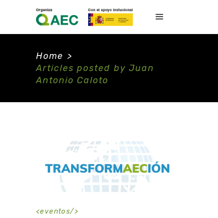
Home
>
Articles posted by Juan
Antonio Caloto
<
eventos
/>