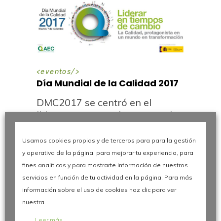
<
eventos
/>
Día Mundial de la Calidad 2017
DMC2017 se centró en el
liderazgo necesario para poder
afrontar los retos y aprovechar
las oportunidades de este
Usamos cookies propias y de terceros para para la gestión
cambio de paradigma. El
y operativa de la página, para mejorar tu experiencia, para
cliente, la innovación, la
fines analíticos y para mostrarte información de nuestros
internacionalización, la
servicios en función de tu actividad en la página. Para más
transformación digital, la
información sobre el uso de cookies haz clic para ver
economía circular o la industria
nuestra
4.0 son facetas de una
Leer más