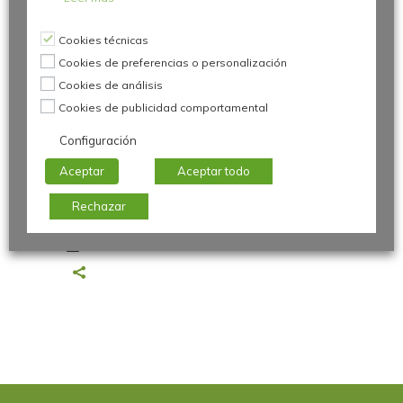
Por
Juan Antonio Caloto
Cookies técnicas
Cookies de preferencias o personalización
7 de noviembre de 2017
Cookies de análisis
Cookies de publicidad comportamental
Configuración
<
eventos
/>
Día mundial de la Calidad 2015
Aceptar
Aceptar todo
Rechazar
Por
Juan Antonio Caloto
12 de noviembre de 2015