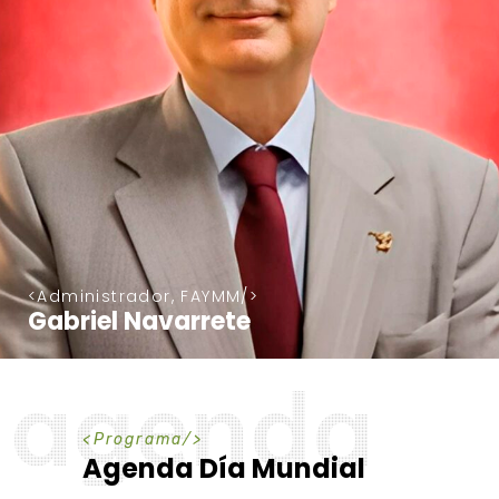
Administrador, FAYMM
Gabriel Navarrete
a
g
e
n
d
a
P
r
o
g
r
a
m
a
Agenda Día Mundial