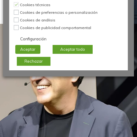
Cookies técnicas
Presidente Comunidad AEC Innovación
Guille Lorbada Rodríguez
Cookies de preferencias o personalización
Cookies de análisis
Cookies de publicidad comportamental
Configuración
Aceptar
Aceptar todo
Rechazar