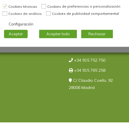
Cookies técnicas
Cookies de preferencias o personalización
Cookies de análisis
Cookies de publicidad comportamental
Información de conta
Configuración
Aceptar
Aceptar todo
Rechazar
a la Calidad
congresos@aec.es
+34 915 752 750
+34 915 765 258
C/ Claudio Coello, 92
28006 Madrid